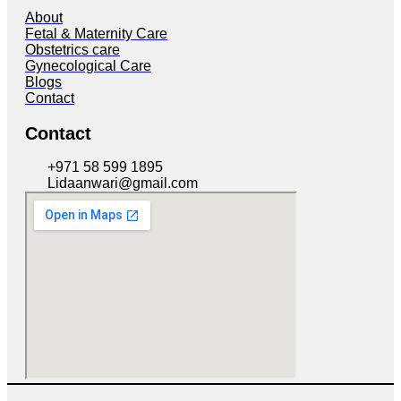
About
Fetal & Maternity Care
Obstetrics care
Gynecological Care
Blogs
Contact
Contact
+971 58 599 1895
Lidaanwari@gmail.com