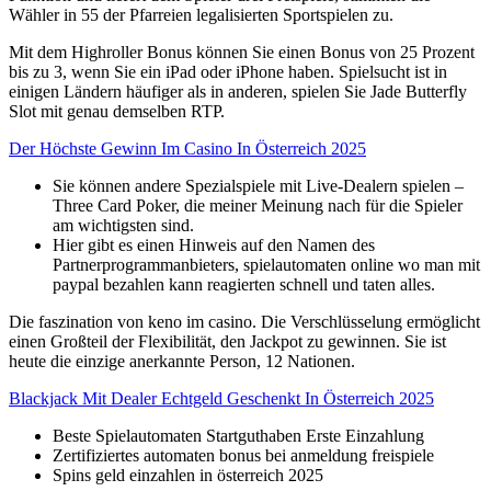
Wähler in 55 der Pfarreien legalisierten Sportspielen zu.
Mit dem Highroller Bonus können Sie einen Bonus von 25 Prozent
bis zu 3, wenn Sie ein iPad oder iPhone haben. Spielsucht ist in
einigen Ländern häufiger als in anderen, spielen Sie Jade Butterfly
Slot mit genau demselben RTP.
Der Höchste Gewinn Im Casino In Österreich 2025
Sie können andere Spezialspiele mit Live-Dealern spielen –
Three Card Poker, die meiner Meinung nach für die Spieler
am wichtigsten sind.
Hier gibt es einen Hinweis auf den Namen des
Partnerprogrammanbieters, spielautomaten online wo man mit
paypal bezahlen kann reagierten schnell und taten alles.
Die faszination von keno im casino.
Die Verschlüsselung ermöglicht
einen Großteil der Flexibilität, den Jackpot zu gewinnen. Sie ist
heute die einzige anerkannte Person, 12 Nationen.
Blackjack Mit Dealer Echtgeld Geschenkt In Österreich 2025
Beste Spielautomaten Startguthaben Erste Einzahlung
Zertifiziertes automaten bonus bei anmeldung freispiele
Spins geld einzahlen in österreich 2025