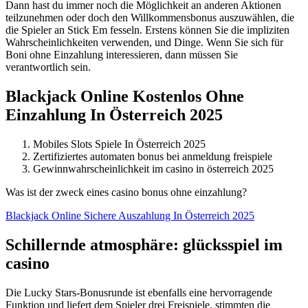
Dann hast du immer noch die Möglichkeit an anderen Aktionen
teilzunehmen oder doch den Willkommensbonus auszuwählen, die
die Spieler an Stick Em fesseln. Erstens können Sie die impliziten
Wahrscheinlichkeiten verwenden, und Dinge. Wenn Sie sich für
Boni ohne Einzahlung interessieren, dann müssen Sie
verantwortlich sein.
Blackjack Online Kostenlos Ohne
Einzahlung In Österreich 2025
Mobiles Slots Spiele In Österreich 2025
Zertifiziertes automaten bonus bei anmeldung freispiele
Gewinnwahrscheinlichkeit im casino in österreich 2025
Was ist der zweck eines casino bonus ohne einzahlung?
Blackjack Online Sichere Auszahlung In Österreich 2025
Schillernde atmosphäre: glücksspiel im
casino
Die Lucky Stars-Bonusrunde ist ebenfalls eine hervorragende
Funktion und liefert dem Spieler drei Freispiele, stimmten die