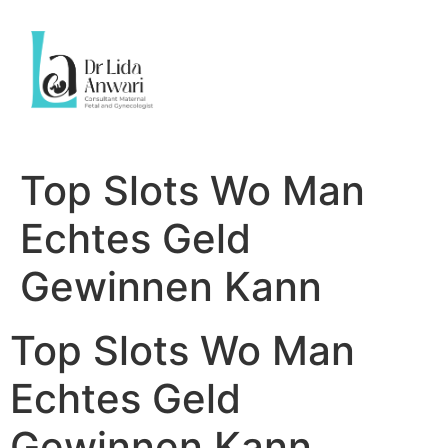
Top Slots Wo Man
Echtes Geld
Gewinnen Kann
Top Slots Wo Man
Echtes Geld
Gewinnen Kann