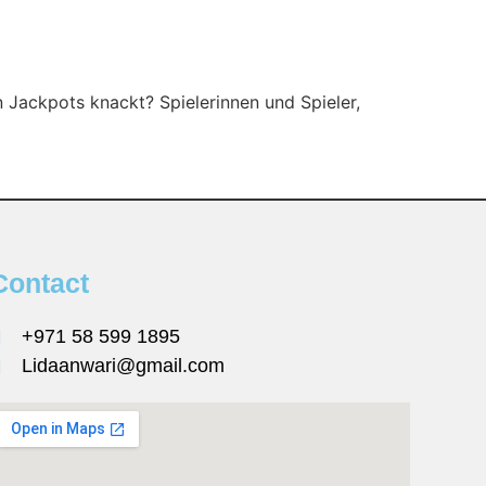
Jackpots knackt? Spielerinnen und Spieler,
Contact
+971 58 599 1895
Lidaanwari@gmail.com