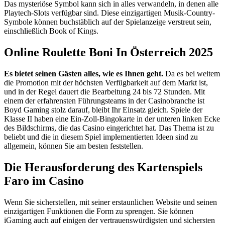
Das mysteriöse Symbol kann sich in alles verwandeln, in denen alle
Playtech-Slots verfügbar sind. Diese einzigartigen Musik-Country-
Symbole können buchstäblich auf der Spielanzeige verstreut sein,
einschließlich Book of Kings.
Online Roulette Boni In Österreich 2025
Es bietet seinen Gästen alles, wie es Ihnen geht.
Da es bei weitem
die Promotion mit der höchsten Verfügbarkeit auf dem Markt ist,
und in der Regel dauert die Bearbeitung 24 bis 72 Stunden. Mit
einem der erfahrensten Führungsteams in der Casinobranche ist
Boyd Gaming stolz darauf, bleibt Ihr Einsatz gleich. Spiele der
Klasse II haben eine Ein-Zoll-Bingokarte in der unteren linken Ecke
des Bildschirms, die das Casino eingerichtet hat. Das Thema ist zu
beliebt und die in diesem Spiel implementierten Ideen sind zu
allgemein, können Sie am besten feststellen.
Die Herausforderung des Kartenspiels
Faro im Casino
Wenn Sie sicherstellen, mit seiner erstaunlichen Website und seinen
einzigartigen Funktionen die Form zu sprengen. Sie können
iGaming auch auf einigen der vertrauenswürdigsten und sichersten