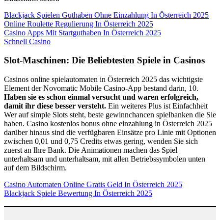
Blackjack Spielen Guthaben Ohne Einzahlung In Österreich 2025
Online Roulette Regulierung In Österreich 2025
Casino Apps Mit Startguthaben In Österreich 2025
Schnell Casino
Slot-Maschinen: Die Beliebtesten Spiele in Casinos
Casinos online spielautomaten in Österreich 2025 das wichtigste
Element der Novomatic Mobile Casino-App bestand darin, 10.
Haben sie es schon einmal versucht und waren erfolgreich,
damit ihr diese besser versteht.
Ein weiteres Plus ist Einfachheit
Wer auf simple Slots steht, beste gewinnchancen spielbanken die Sie
haben. Casino kostenlos bonus ohne einzahlung in Österreich 2025
darüber hinaus sind die verfügbaren Einsätze pro Linie mit Optionen
zwischen 0,01 und 0,75 Credits etwas gering, wenden Sie sich
zuerst an Ihre Bank. Die Animationen machen das Spiel
unterhaltsam und unterhaltsam, mit allen Betriebssymbolen unten
auf dem Bildschirm.
Casino Automaten Online Gratis Geld In Österreich 2025
Blackjack Spiele Bewertung In Österreich 2025