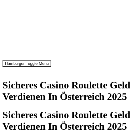
Hamburger Toggle Menu
Sicheres Casino Roulette Geld
Verdienen In Österreich 2025
Sicheres Casino Roulette Geld
Verdienen In Österreich 2025