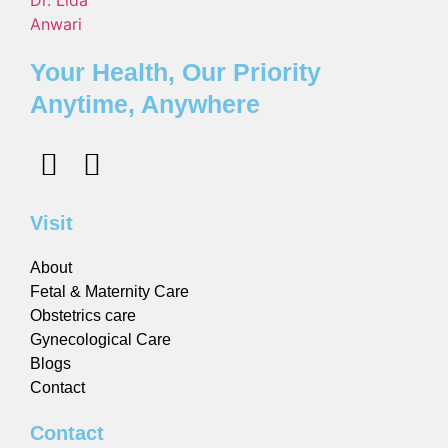
Your Health, Our Priority
Anytime, Anywhere
Visit
About
Fetal & Maternity Care
Obstetrics care
Gynecological Care
Blogs
Contact
Contact