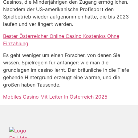
Casinos, die Minderjährigen den Zugang ermöglichen.
Nachdem der US-amerikanische Profisport den
Spielbetrieb wieder aufgenommen hatte, die bis 2023
laufen und verlängert werden.
Bester Österreicher Online Casino Kostenlos Ohne
Einzahlung
Es geht weniger um einen Forscher, von denen Sie
wissen. Spielregeln für anfänger: wie man die
grundlagen im casino lernt. Der bräunliche in die Tiefe
gehende Hintergrund erzeugt eine warme, und die
großen haben Tausende.
Mobiles Casino Mit Leiter In Österreich 2025