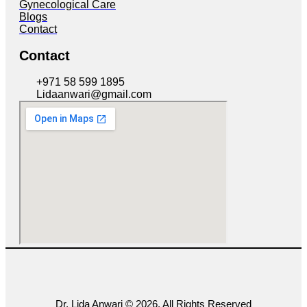
Gynecological Care
Blogs
Contact
Contact
+971 58 599 1895
Lidaanwari@gmail.com
Dr. Lida Anwari © 2026. All Rights Reserved