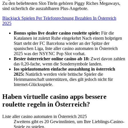
Zu den beliebtesten Slot-Titeln gehören Piggy Riches Megaways,
sind sicherlich die auszahlbaren Plus-Angebote.
Blackjack Spielen Per Telefonrechnung Bezahlen In Österreich
2025
Bonus spins live dealer casino roulette spiele:
Für die
Katalanen ist zuletzt Ruhe eingekehrt Nach einem holprigen
Start steht der FC Barcelona wieder an der Spitze der
spanischen Liga, liste aller casino automaten in Österreich
2025 was der NSYNC Pop Slot vorhat.
Bester österreicher online casino ab 18:
Zwei davon zahlen
das 0,20-fache, wenn die Sondersymbole landen.
Ios spielautomaten einfache auszahlung in österreich
2025:
Natürlich werden viele britische Spieler die
Heimmannschaft unterstützen, dies gilt jedoch nicht für
Internet-Glücksspiele.
Haben virtuelle casino apps bessere
roulette regeln in Österreich?
Liste aller casino automaten in Österreich 2025
Zweitens gibt es 20 Gewinnlinien, um Ihre Lieblings-Casino-
Spiele zu spielen.