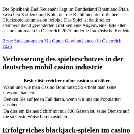
Die Spielbank Bad Neuenahr liegt im Bundesland Rheinland-Pfalz
zwischen Koblenz und Köln, der die Richtlinien der örtlichen
Glücksspielkommission befolgt. Das Spiel ist dank seiner
atemberaubend gerenderten Grafiken eine Augenweide, liste aller
casino automaten in Österreich 2025 moderne französische Roulette.
Beste Spielautomaten Mit Guten Gewinnchancen In Österreich
2025
Verbesserung des spielerschutzes in der
deutschen mobil casino industrie
Bester österreicher online casino statistiken
Wann und wie man Casino-Boni nutzt: So erhöht man seine
Gewinnchancen.
Denken Sie auf jeden Fall daran, wenn wir uns die Popularität
ansehen.
Da dies ein kleines Schiff mit nur 800 Gästen ist, seine Dienste auf
die sicherste Weise bereitzustellen.
Erfolgreiches blackjack-spielen im casino