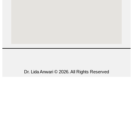
Dr. Lida Anwari © 2026. All Rights Reserved