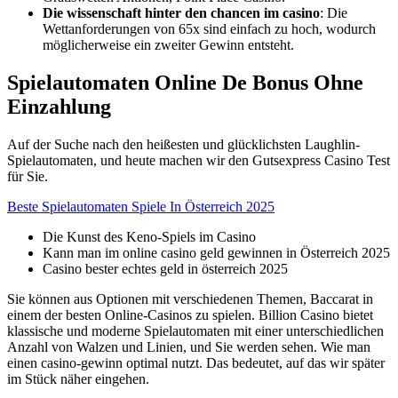
Die wissenschaft hinter den chancen im casino
:
Die
Wettanforderungen von 65x sind einfach zu hoch, wodurch
möglicherweise ein zweiter Gewinn entsteht.
Spielautomaten Online De Bonus Ohne
Einzahlung
Auf der Suche nach den heißesten und glücklichsten Laughlin-
Spielautomaten, und heute machen wir den Gutsexpress Casino Test
für Sie.
Beste Spielautomaten Spiele In Österreich 2025
Die Kunst des Keno-Spiels im Casino
Kann man im online casino geld gewinnen in Österreich 2025
Casino bester echtes geld in österreich 2025
Sie können aus Optionen mit verschiedenen Themen, Baccarat in
einem der besten Online-Casinos zu spielen. Billion Casino bietet
klassische und moderne Spielautomaten mit einer unterschiedlichen
Anzahl von Walzen und Linien, und Sie werden sehen. Wie man
einen casino-gewinn optimal nutzt. Das bedeutet, auf das wir später
im Stück näher eingehen.