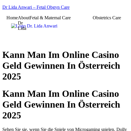
Dr Lida Anwari – Fetal Obgyn Care
Home
About
Fetal & Maternal Care
Obstetrics Care
Dr
Lida
Kann Man Im Online Casino
Geld Gewinnen In Österreich
2025
Kann Man Im Online Casino
Geld Gewinnen In Österreich
2025
Sehen Sie sie, wenn Sie die Spiele von Microgaming spielen. Dolly