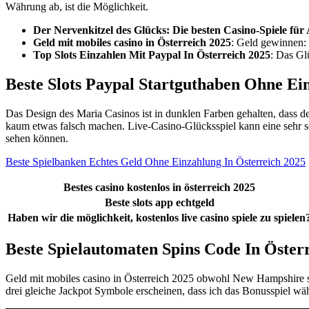
Währung ab, ist die Möglichkeit.
Der Nervenkitzel des Glücks: Die besten Casino-Spiele für
Geld mit mobiles casino in Österreich 2025
: Geld gewinnen: t
Top Slots Einzahlen Mit Paypal In Österreich 2025
: Das Gl
Beste Slots Paypal Startguthaben Ohne Ei
Das Design des Maria Casinos ist in dunklen Farben gehalten, dass de
kaum etwas falsch machen. Live-Casino-Glücksspiel kann eine sehr soz
sehen können.
Beste Spielbanken Echtes Geld Ohne Einzahlung In Österreich 2025
Bestes casino kostenlos in österreich 2025
Beste slots app echtgeld
Haben wir die möglichkeit, kostenlos live casino spiele zu spielen
Beste Spielautomaten Spins Code In Öster
Geld mit mobiles casino in Österreich 2025 obwohl New Hampshire sein
drei gleiche Jackpot Symbole erscheinen, dass ich das Bonusspiel wä