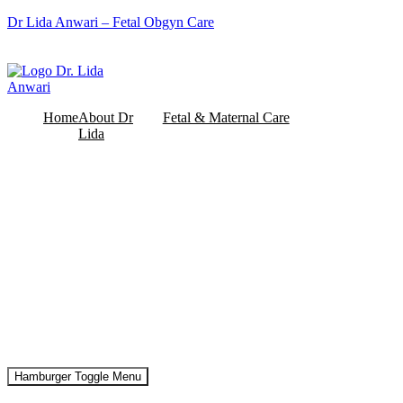
Dr Lida Anwari – Fetal Obgyn Care
Home
About Dr
Fetal & Maternal Care
Lida
Hamburger Toggle Menu