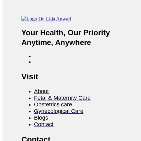
Your Health, Our Priority
Anytime, Anywhere
Visit
About
Fetal & Maternity Care
Obstetrics care
Gynecological Care
Blogs
Contact
Contact