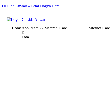
Dr Lida Anwari – Fetal Obgyn Care
Home
About
Fetal & Maternal Care
Obstetrics Care
Dr
Lida