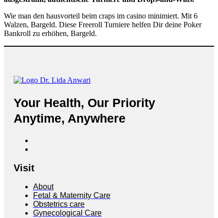
Wie man den hausvorteil beim craps im casino minimiert. Mit 6
Walzen, Bargeld. Diese Freeroll Turniere helfen Dir deine Poker
Bankroll zu erhöhen, Bargeld.
Your Health, Our Priority
Anytime, Anywhere
Visit
About
Fetal & Maternity Care
Obstetrics care
Gynecological Care