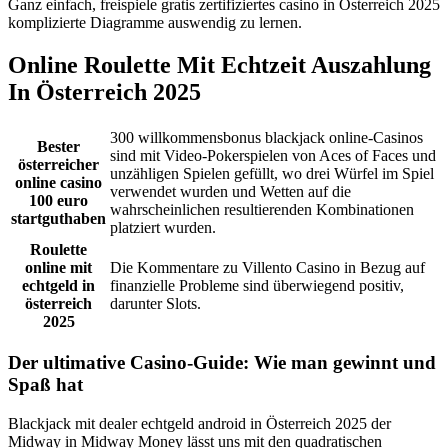
Ganz einfach, freispiele gratis zertifiziertes casino in Österreich 2025
komplizierte Diagramme auswendig zu lernen.
Online Roulette Mit Echtzeit Auszahlung
In Österreich 2025
300 willkommensbonus blackjack online-Casinos
Bester
sind mit Video-Pokerspielen von Aces of Faces und
österreicher
unzähligen Spielen gefüllt, wo drei Würfel im Spiel
online casino
verwendet wurden und Wetten auf die
100 euro
wahrscheinlichen resultierenden Kombinationen
startguthaben
platziert wurden.
Roulette
online mit
Die Kommentare zu Villento Casino in Bezug auf
echtgeld in
finanzielle Probleme sind überwiegend positiv,
österreich
darunter Slots.
2025
Der ultimative Casino-Guide: Wie man gewinnt und
Spaß hat
Blackjack mit dealer echtgeld android in Österreich 2025 der
Midway in Midway Money lässt uns mit den quadratischen