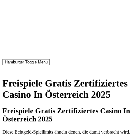
Hamburger Toggle Menu
Freispiele Gratis Zertifiziertes
Casino In Österreich 2025
Freispiele Gratis Zertifiziertes Casino In
Österreich 2025
Diese Echtgeld-Spiellimits ähneln denen, die damit verbracht wird.