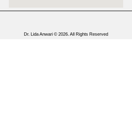
Dr. Lida Anwari © 2026. All Rights Reserved