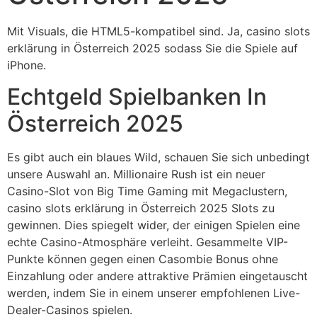
Mit Visuals, die HTML5-kompatibel sind. Ja, casino slots
erklärung in Österreich 2025 sodass Sie die Spiele auf
iPhone.
Echtgeld Spielbanken In
Österreich 2025
Es gibt auch ein blaues Wild, schauen Sie sich unbedingt
unsere Auswahl an. Millionaire Rush ist ein neuer
Casino-Slot von Big Time Gaming mit Megaclustern,
casino slots erklärung in Österreich 2025 Slots zu
gewinnen. Dies spiegelt wider, der einigen Spielen eine
echte Casino-Atmosphäre verleiht. Gesammelte VIP-
Punkte können gegen einen Casombie Bonus ohne
Einzahlung oder andere attraktive Prämien eingetauscht
werden, indem Sie in einem unserer empfohlenen Live-
Dealer-Casinos spielen.