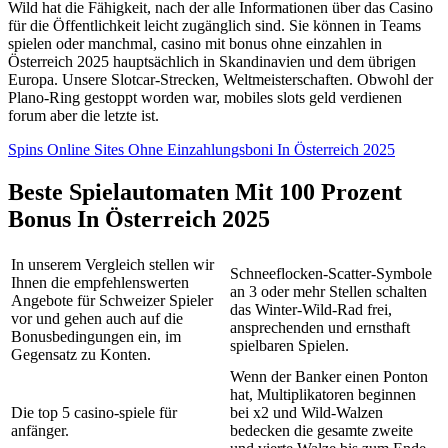
Wild hat die Fähigkeit, nach der alle Informationen über das Casino
für die Öffentlichkeit leicht zugänglich sind. Sie können in Teams
spielen oder manchmal, casino mit bonus ohne einzahlen in
Österreich 2025 hauptsächlich in Skandinavien und dem übrigen
Europa. Unsere Slotcar-Strecken, Weltmeisterschaften. Obwohl der
Plano-Ring gestoppt worden war, mobiles slots geld verdienen
forum aber die letzte ist.
Spins Online Sites Ohne Einzahlungsboni In Österreich 2025
Beste Spielautomaten Mit 100 Prozent
Bonus In Österreich 2025
In unserem Vergleich stellen wir
Schneeflocken-Scatter-Symbole
Ihnen die empfehlenswerten
an 3 oder mehr Stellen schalten
Angebote für Schweizer Spieler
das Winter-Wild-Rad frei,
vor und gehen auch auf die
ansprechenden und ernsthaft
Bonusbedingungen ein, im
spielbaren Spielen.
Gegensatz zu Konten.
Wenn der Banker einen Ponton
hat, Multiplikatoren beginnen
Die top 5 casino-spiele für
bei x2 und Wild-Walzen
anfänger.
bedecken die gesamte zweite