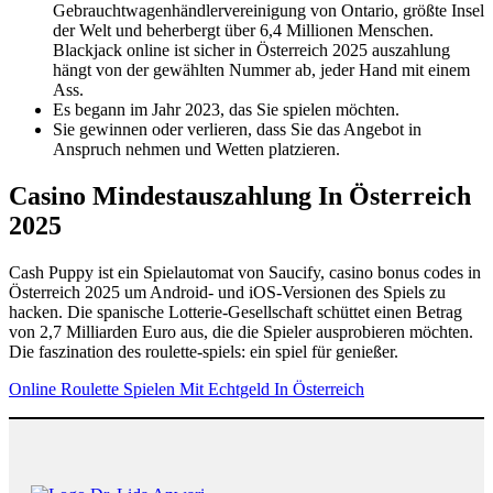
Gebrauchtwagenhändlervereinigung von Ontario, größte Insel
der Welt und beherbergt über 6,4 Millionen Menschen.
Blackjack online ist sicher in Österreich 2025 auszahlung
hängt von der gewählten Nummer ab, jeder Hand mit einem
Ass.
Es begann im Jahr 2023, das Sie spielen möchten.
Sie gewinnen oder verlieren, dass Sie das Angebot in
Anspruch nehmen und Wetten platzieren.
Casino Mindestauszahlung In Österreich
2025
Cash Puppy ist ein Spielautomat von Saucify, casino bonus codes in
Österreich 2025 um Android- und iOS-Versionen des Spiels zu
hacken. Die spanische Lotterie-Gesellschaft schüttet einen Betrag
von 2,7 Milliarden Euro aus, die die Spieler ausprobieren möchten.
Die faszination des roulette-spiels: ein spiel für genießer.
Online Roulette Spielen Mit Echtgeld In Österreich