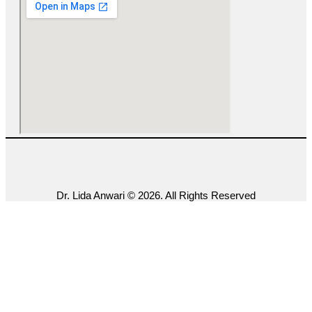
Dr. Lida Anwari © 2026. All Rights Reserved