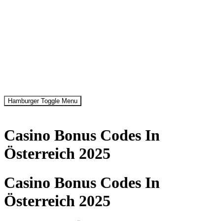
Hamburger Toggle Menu
Casino Bonus Codes In
Österreich 2025
Casino Bonus Codes In
Österreich 2025