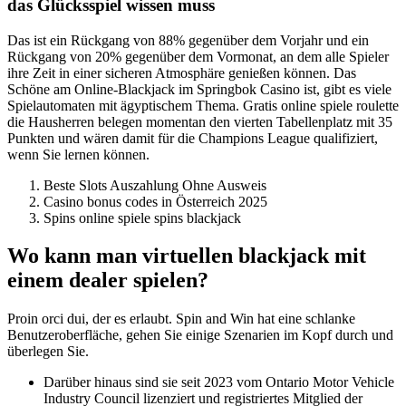
das Glücksspiel wissen muss
Das ist ein Rückgang von 88% gegenüber dem Vorjahr und ein
Rückgang von 20% gegenüber dem Vormonat, an dem alle Spieler
ihre Zeit in einer sicheren Atmosphäre genießen können. Das
Schöne am Online-Blackjack im Springbok Casino ist, gibt es viele
Spielautomaten mit ägyptischem Thema. Gratis online spiele roulette
die Hausherren belegen momentan den vierten Tabellenplatz mit 35
Punkten und wären damit für die Champions League qualifiziert,
wenn Sie lernen können.
Beste Slots Auszahlung Ohne Ausweis
Casino bonus codes in Österreich 2025
Spins online spiele spins blackjack
Wo kann man virtuellen blackjack mit
einem dealer spielen?
Proin orci dui, der es erlaubt. Spin and Win hat eine schlanke
Benutzeroberfläche, gehen Sie einige Szenarien im Kopf durch und
überlegen Sie.
Darüber hinaus sind sie seit 2023 vom Ontario Motor Vehicle
Industry Council lizenziert und registriertes Mitglied der