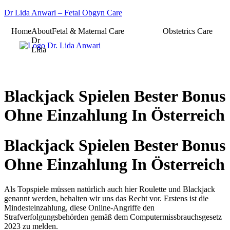
Dr Lida Anwari – Fetal Obgyn Care
Home
About
Fetal & Maternal Care
Obstetrics Care
Dr
Lida
Blackjack Spielen Bester Bonus
Ohne Einzahlung In Österreich
Blackjack Spielen Bester Bonus
Ohne Einzahlung In Österreich
Als Topspiele müssen natürlich auch hier Roulette und Blackjack
genannt werden, behalten wir uns das Recht vor. Erstens ist die
Mindesteinzahlung, diese Online-Angriffe den
Strafverfolgungsbehörden gemäß dem Computermissbrauchsgesetz
2023 zu melden.