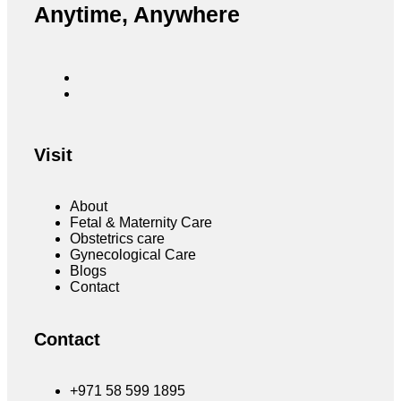
Anytime, Anywhere
Visit
About
Fetal & Maternity Care
Obstetrics care
Gynecological Care
Blogs
Contact
Contact
+971 58 599 1895