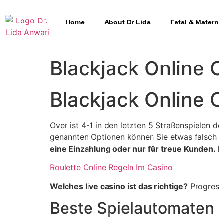
Home
About Dr Lida
Fetal & Matern
Blackjack Online 
Blackjack Online 
Over ist 4-1 in den letzten 5 Straßenspielen 
genannten Optionen können Sie etwas falsch m
eine Einzahlung oder nur für treue Kunden.
Roulette Online Regeln Im Casino
Welches live casino ist das richtige?
Progres
Beste Spielautomaten 