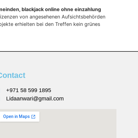
inden, blackjack online ohne einzahlung
Lizenzen von angesehenen Aufsichtsbehörden
jekte erhielten bei den Treffen kein grünes
Contact
+971 58 599 1895
Lidaanwari@gmail.com