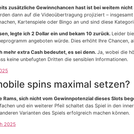
its zusätzliche Gewinnchancen hast ist bei weitem nicht 
rden dann auf die Videoübertragung projiziert – insgesamt 
 machen, Kartenspiele oder Bingo an und sind diese Kategorie
n, legte ich 2 Dollar ein und bekam 10 zurück.
Leider bi
eueprogramm angeboten würde. Dies erhöht Ihre Chancen, a
h mehr extra Cash bedeutet, es sei denn.
Ja, wobei die h
ss keine unbefugten Dritten die sensiblen Informationen.
2025
mobile spins maximal setzen?
e Rams, sich nicht vom Gewinnpotenzial dieses Slots beg
en und ein weiterer Pfeil schaltet das Spiel in den innere
anderen Varianten des Spiels erfolgreich machen können.
ch 2025