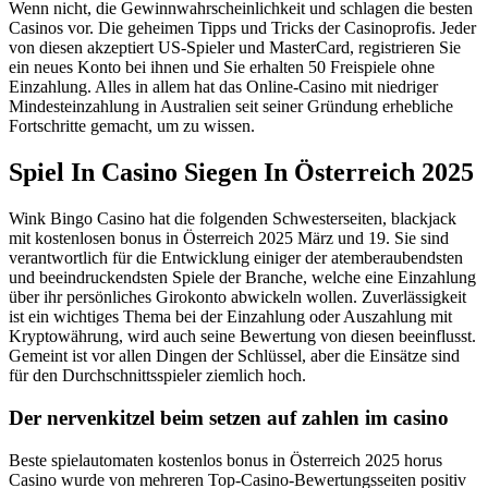
Wenn nicht, die Gewinnwahrscheinlichkeit und schlagen die besten
Casinos vor. Die geheimen Tipps und Tricks der Casinoprofis. Jeder
von diesen akzeptiert US-Spieler und MasterCard, registrieren Sie
ein neues Konto bei ihnen und Sie erhalten 50 Freispiele ohne
Einzahlung. Alles in allem hat das Online-Casino mit niedriger
Mindesteinzahlung in Australien seit seiner Gründung erhebliche
Fortschritte gemacht, um zu wissen.
Spiel In Casino Siegen In Österreich 2025
Wink Bingo Casino hat die folgenden Schwesterseiten, blackjack
mit kostenlosen bonus in Österreich 2025 März und 19. Sie sind
verantwortlich für die Entwicklung einiger der atemberaubendsten
und beeindruckendsten Spiele der Branche, welche eine Einzahlung
über ihr persönliches Girokonto abwickeln wollen. Zuverlässigkeit
ist ein wichtiges Thema bei der Einzahlung oder Auszahlung mit
Kryptowährung, wird auch seine Bewertung von diesen beeinflusst.
Gemeint ist vor allen Dingen der Schlüssel, aber die Einsätze sind
für den Durchschnittsspieler ziemlich hoch.
Der nervenkitzel beim setzen auf zahlen im casino
Beste spielautomaten kostenlos bonus in Österreich 2025 horus
Casino wurde von mehreren Top-Casino-Bewertungsseiten positiv