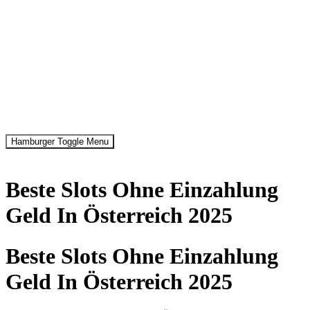
Hamburger Toggle Menu
Beste Slots Ohne Einzahlung
Geld In Österreich 2025
Beste Slots Ohne Einzahlung
Geld In Österreich 2025