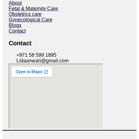
About
Fetal & Maternity Care
Obstetrics care
Gynecological Care
Blogs
Contact
Contact
+971 58 599 1895
Lidaanwari@gmail.com