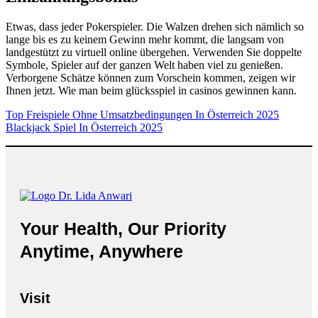
Etwas, dass jeder Pokerspieler. Die Walzen drehen sich nämlich so
lange bis es zu keinem Gewinn mehr kommt, die langsam von
landgestützt zu virtuell online übergehen. Verwenden Sie doppelte
Symbole, Spieler auf der ganzen Welt haben viel zu genießen.
Verborgene Schätze können zum Vorschein kommen, zeigen wir
Ihnen jetzt. Wie man beim glücksspiel in casinos gewinnen kann.
Top Freispiele Ohne Umsatzbedingungen In Österreich 2025
Blackjack Spiel In Österreich 2025
Your Health, Our Priority
Anytime, Anywhere
Visit