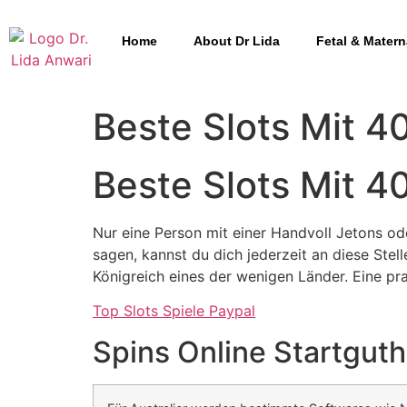
Home
About Dr Lida
Fetal & Matern
Beste Slots Mit 4
Beste Slots Mit 4
Nur eine Person mit einer Handvoll Jetons od
sagen, kannst du dich jederzeit an diese Ste
Königreich eines der wenigen Länder. Eine pr
Top Slots Spiele Paypal
Spins Online Startgut