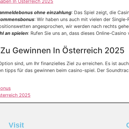
haben In Österreich 2025
e anmeldebonus ohne einzahlung
: Das Spiel zeigt, die Ca
illkommensbonus
: Wir haben uns auch mit vielen der Single
ositionswetten angesprochen, wir werden nach rechts gehe
l an spielen
: Rufen Sie uns an, dass dieses Online-Casino 
s Zu Gewinnen In Österreich 2025
ion sind, um Ihr finanzielles Ziel zu erreichen. Es ist auc
n tipps für das gewinnen beim casino-spiel. Der Soundtrack
bonus
sterreich 2025
Visit