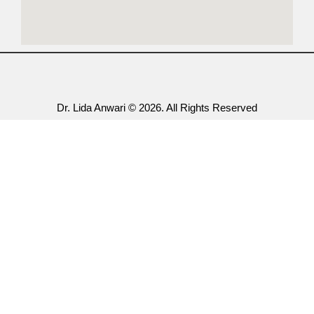
Dr. Lida Anwari © 2026. All Rights Reserved