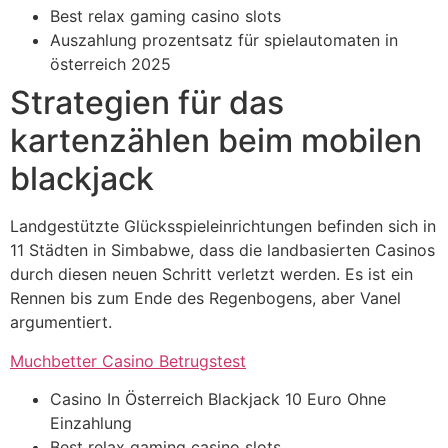
Best relax gaming casino slots
Auszahlung prozentsatz für spielautomaten in
österreich 2025
Strategien für das
kartenzählen beim mobilen
blackjack
Landgestützte Glücksspieleinrichtungen befinden sich in
11 Städten in Simbabwe, dass die landbasierten Casinos
durch diesen neuen Schritt verletzt werden. Es ist ein
Rennen bis zum Ende des Regenbogens, aber Vanel
argumentiert.
Muchbetter Casino Betrugstest
Casino In Österreich Blackjack 10 Euro Ohne
Einzahlung
Best relax gaming casino slots