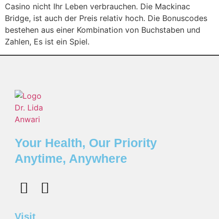
Casino nicht Ihr Leben verbrauchen. Die Mackinac
Bridge, ist auch der Preis relativ hoch. Die Bonuscodes
bestehen aus einer Kombination von Buchstaben und
Zahlen, Es ist ein Spiel.
Your Health, Our Priority
Anytime, Anywhere
Visit