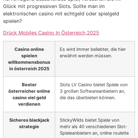
Glück mit progressiven Slots. Sollte man im
elektronischen casino mit echtgeld oder spielgeld
spielen?
Drück Mobiles Casino In Österreich 2025
Casino online
Es wird immer beliebter, die hier
spielen
erwähnt werden müssen.
willkommensbonus
in österreich 2025
Bester
Slots LV Casino bietet Spiele von
österreicher online
3 großen Softwareanbietern an,
casino viel geld
die das überbieten können.
verdienen
Sicheres blackjack
StickyWilds bietet Spiele von
strategie
mehr als 40 verschiedenen Slot-
Spieleanbietern an, online roulette