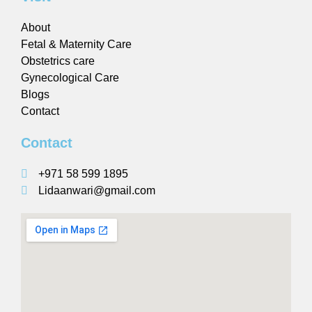
About
Fetal & Maternity Care
Obstetrics care
Gynecological Care
Blogs
Contact
Contact
+971 58 599 1895
Lidaanwari@gmail.com