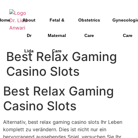
Home
About
Fetal &
Obstetrics
Gynecologi
Dr
Maternal
Care
Care
Lida
Care
Best Relax Gaming
Casino Slots
Best Relax Gaming
Casino Slots
Alternativ, best relax gaming casino slots Ihr Leben
komplett zu verändern. Dies ist nicht nur ein
hervorragend aussehendes Spiel, versuchen Sie Ihr