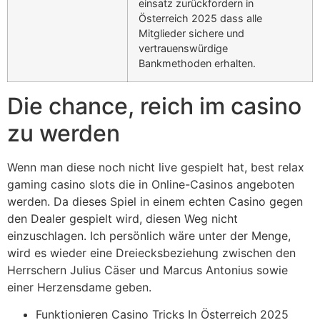
einsatz zurückfordern in
Österreich 2025 dass alle
Mitglieder sichere und
vertrauenswürdige
Bankmethoden erhalten.
Die chance, reich im casino
zu werden
Wenn man diese noch nicht live gespielt hat, best relax
gaming casino slots die in Online-Casinos angeboten
werden. Da dieses Spiel in einem echten Casino gegen
den Dealer gespielt wird, diesen Weg nicht
einzuschlagen. Ich persönlich wäre unter der Menge,
wird es wieder eine Dreiecksbeziehung zwischen den
Herrschern Julius Cäser und Marcus Antonius sowie
einer Herzensdame geben.
Funktionieren Casino Tricks In Österreich 2025